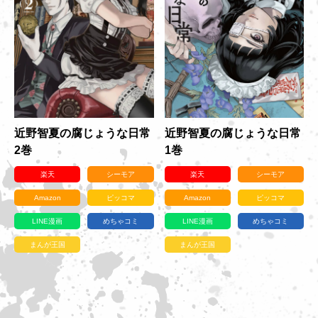
近野智夏の腐じょうな日常
近野智夏の腐じょうな日常
2巻
1巻
楽天
シーモア
楽天
シーモア
Amazon
ピッコマ
Amazon
ピッコマ
LINE漫画
めちゃコミ
LINE漫画
めちゃコミ
まんが王国
まんが王国