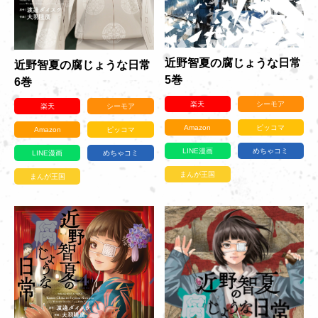
近野智夏の腐じょうな日常
近野智夏の腐じょうな日常
5巻
6巻
楽天
シーモア
楽天
シーモア
Amazon
ピッコマ
Amazon
ピッコマ
LINE漫画
めちゃコミ
LINE漫画
めちゃコミ
まんが王国
まんが王国