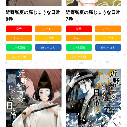
近野智夏の腐じょうな日常
近野智夏の腐じょうな日常
8巻
7巻
楽天
シーモア
楽天
シーモア
Amazon
ピッコマ
Amazon
ピッコマ
LINE漫画
めちゃコミ
LINE漫画
めちゃコミ
まんが王国
まんが王国