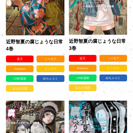
近野智夏の腐じょうな日常
近野智夏の腐じょうな日常
3巻
4巻
楽天
シーモア
楽天
シーモア
Amazon
ピッコマ
Amazon
ピッコマ
LINE漫画
めちゃコミ
LINE漫画
めちゃコミ
まんが王国
まんが王国