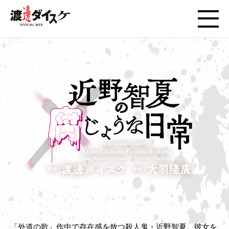
「外道の歌」作中で存在感を放つ殺人鬼・近野智夏。彼女を