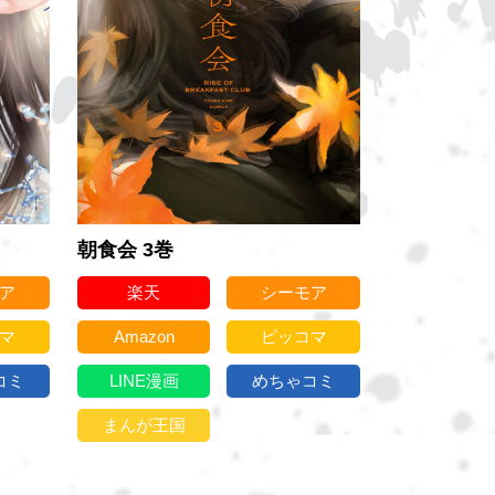
朝食会 3巻
ア
楽天
シーモア
マ
Amazon
ピッコマ
コミ
LINE漫画
めちゃコミ
まんが王国