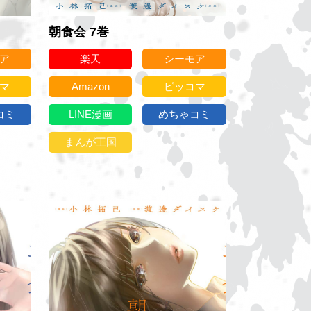
朝食会 7巻
楽天
シーモア
ア
Amazon
ピッコマ
マ
LINE漫画
めちゃコミ
コミ
まんが王国