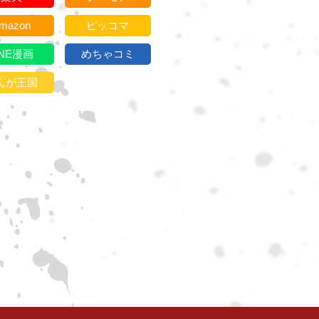
mazon
ピッコマ
INE漫画
めちゃコミ
んが王国