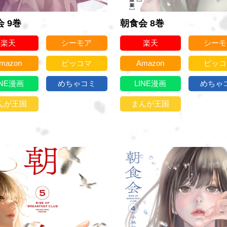
 9巻
朝食会 8巻
楽天
シーモア
楽天
シーモ
mazon
ピッコマ
Amazon
ピッコ
INE漫画
めちゃコミ
LINE漫画
めちゃ
んが王国
まんが王国