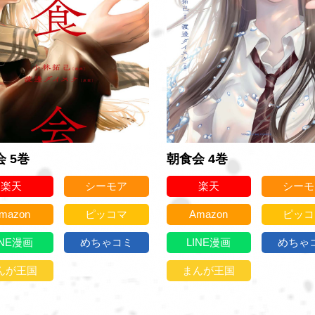
 5巻
朝食会 4巻
楽天
シーモア
楽天
シーモ
mazon
ピッコマ
Amazon
ピッコ
INE漫画
めちゃコミ
LINE漫画
めちゃ
んが王国
まんが王国