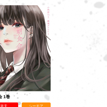
 1巻
楽天
シーモア