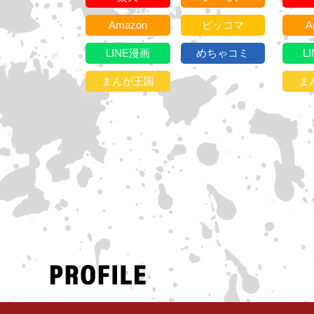
Amazon
ピッコマ
A
LINE漫画
めちゃコミ
L
まんが王国
ま