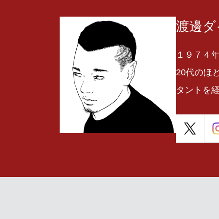
渡邊ダ
１９７４年
20代のほ
タントを