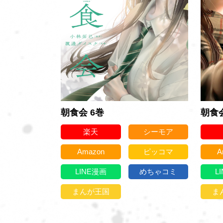
朝食会 6巻
朝食会
楽天
シーモア
Amazon
ピッコマ
A
LINE漫画
めちゃコミ
L
まんが王国
ま