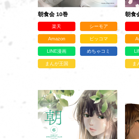
朝食会
朝食会 10巻
楽天
シーモア
A
Amazon
ピッコマ
L
LINE漫画
めちゃコミ
ま
まんが王国